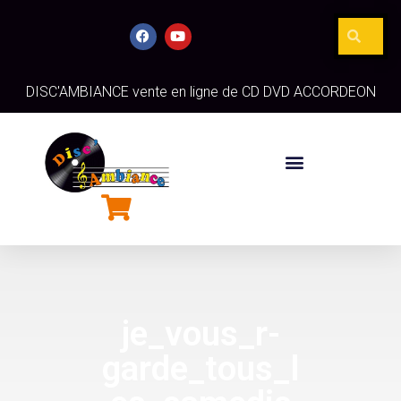
DISC'AMBIANCE vente en ligne de CD DVD ACCORDEON
je_vous_r-
garde_tous_l