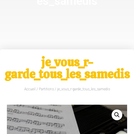
es_samedis
je_vous_r-
garde_tous_les_samedis
Accueil
/
Partitions
/ je_vous_r-garde_tous_les_samedis