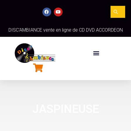
DISC'AMBIANCE vente en ligne de CD DVD ACCORDEON
JASPINEUSE