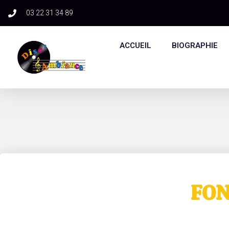
03 22 31 34 89​
ACCUEIL
BIOGRAPHIE
FON