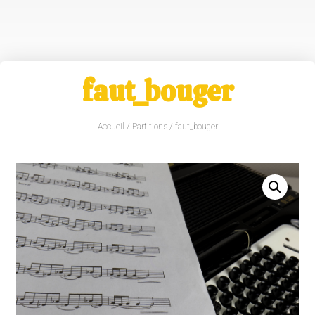
faut_bouger
Accueil
/
Partitions
/ faut_bouger