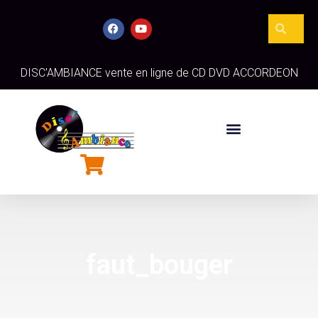
DISC'AMBIANCE vente en ligne de CD DVD ACCORDEON
faut_bouger