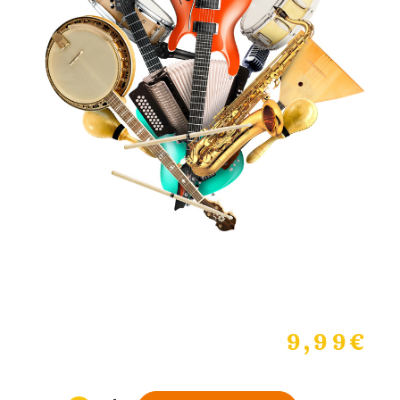
9,99
€