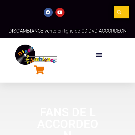
DISC'AMBIANCE vente en ligne de CD DVD ACCORDEON
FANS DE L
ACCORDEO