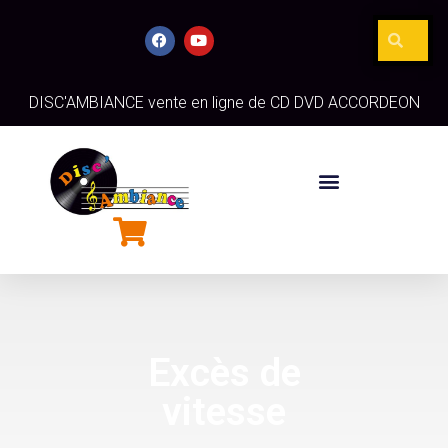
DISC'AMBIANCE vente en ligne de CD DVD ACCORDEON
Excès de
vitesse