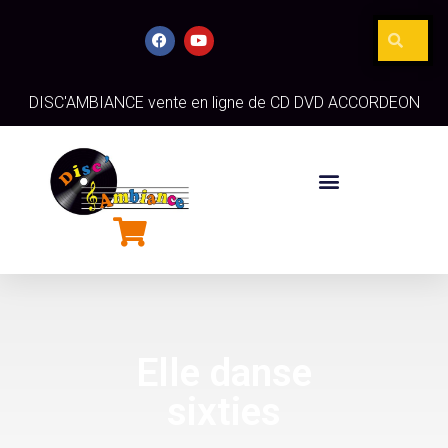
DISC'AMBIANCE vente en ligne de CD DVD ACCORDEON
Elle danse
sixties