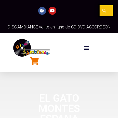
DISC'AMBIANCE vente en ligne de CD DVD ACCORDEON
EL GATO
MONTES