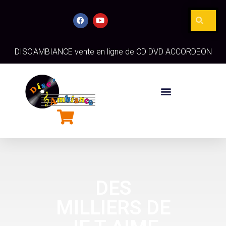
DISC'AMBIANCE vente en ligne de CD DVD ACCORDEON
DES
MILLIERS DE