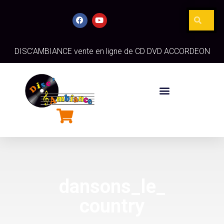
DISC'AMBIANCE vente en ligne de CD DVD ACCORDEON
dansons_le_
country