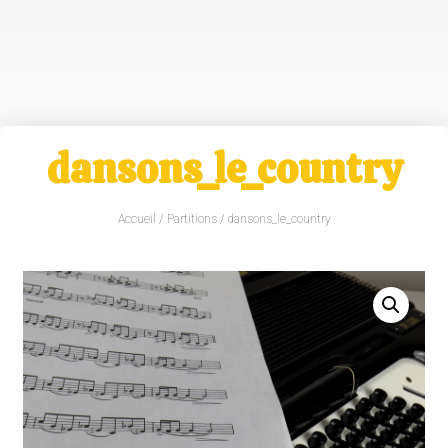
dansons_le_country
Accueil
/
Partitions
/ dansons_le_country