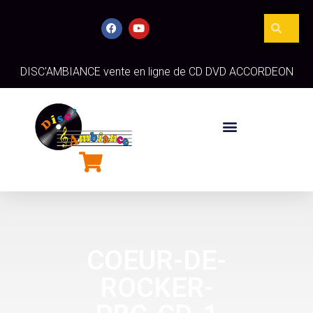
DISC'AMBIANCE vente en ligne de CD DVD ACCORDEON
COEUR-DE-
ROCKER-