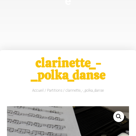
e
clarinette_-
_polka_danse
Accueil
/
Partitions
/ clarinette_-_polka_danse