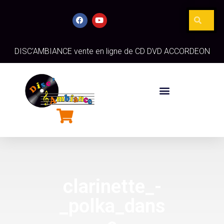
DISC'AMBIANCE vente en ligne de CD DVD ACCORDEON
clarinette_-
_polka_dans