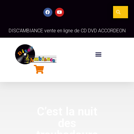
DISC'AMBIANCE vente en ligne de CD DVD ACCORDEON
C’est la nuit
des