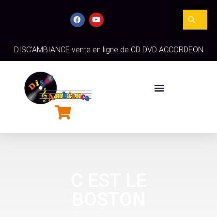
DISC'AMBIANCE vente en ligne de CD DVD ACCORDEON
C EST LE
BOSTON