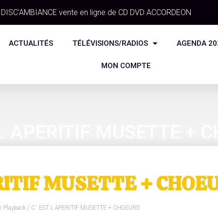
DISC'AMBIANCE vente en ligne de CD DVD ACCORDEON
ACTUALITÉS
TÉLÉVISIONS/RADIOS
AGENDA 20
MON COMPTE
 L APERITIF MUSETTE + 
ERITIF MUSETTE + CHOE
/
Playback
/ C ‘ EST L APERITIF MUSETTE + CHOEURS