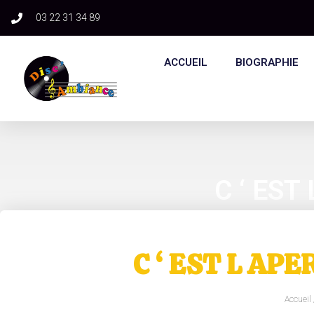
03 22 31 34 89​
ACCUEIL
BIOGRAPHIE
C ‘ EST
C ‘ EST L AP
Accueil