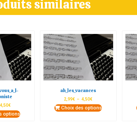
oduits similaires
ous_a_l-
ah_les_vacances
oniste
2,99
€
–
4,50
€
4,50
€
Choix des options
s options