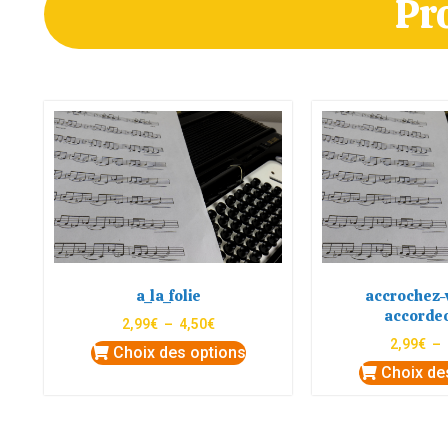
Pr
a_la_folie
accrochez-v
accorde
2,99
€
–
4,50
€
2,99
€
–
Choix des options
Choix de