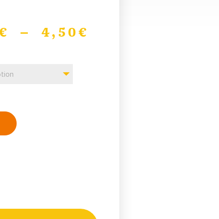
€
–
4,50
€
tion