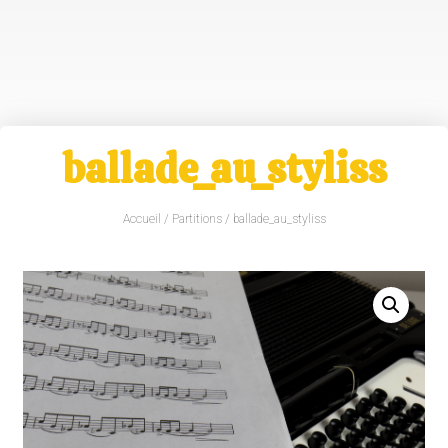
ballade_au_styliss
Accueil
/
Partitions
/ ballade_au_styliss