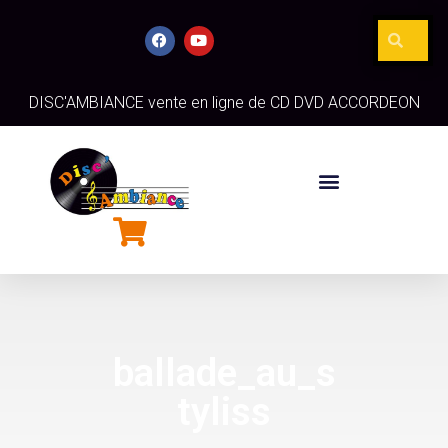
DISC'AMBIANCE vente en ligne de CD DVD ACCORDEON
ballade_au_s
tyliss