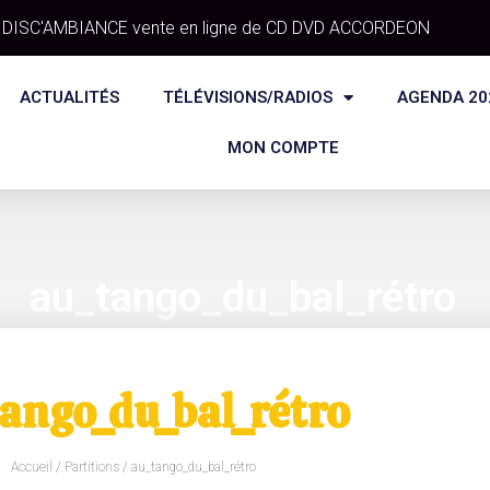
DISC'AMBIANCE vente en ligne de CD DVD ACCORDEON
ACTUALITÉS
TÉLÉVISIONS/RADIOS
AGENDA 20
MON COMPTE
au_tango_du_bal_rétro
ango_du_bal_rétro
Accueil
/
Partitions
/ au_tango_du_bal_rétro