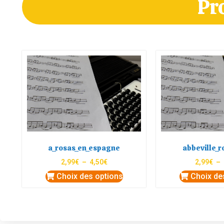
Pr
a_rosas_en_espagne
abbeville_r
2,99
€
–
4,50
€
2,99
€
–
Choix des options
Choix de