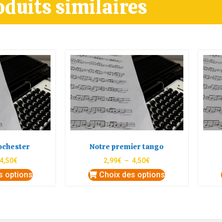
oduits similaires
ochester
Notre premier tango
4,50
€
2,99
€
–
4,50
€
s options
Choix des options