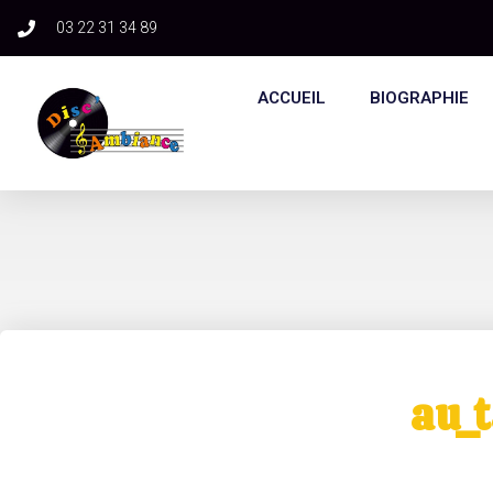
03 22 31 34 89​
ACCUEIL
BIOGRAPHIE
au_t