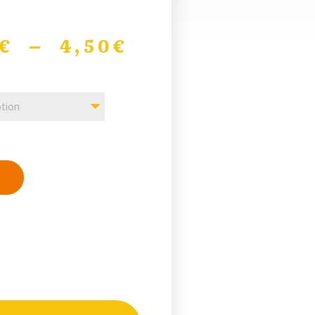
€
–
4,50
€
tion