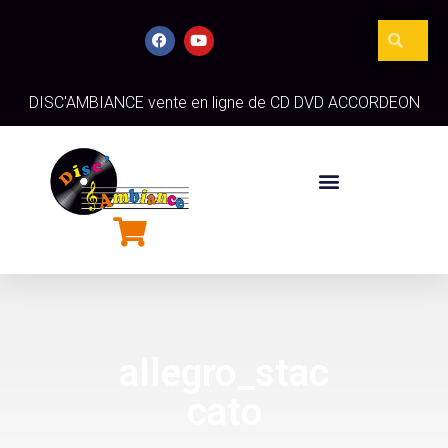
DISC'AMBIANCE vente en ligne de CD DVD ACCORDEON
allegro_stac
cato