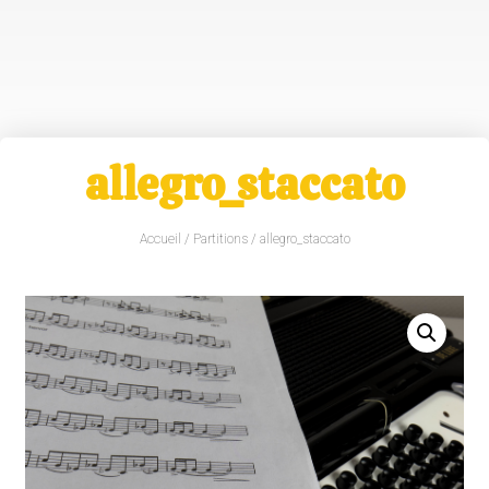
allegro_staccato
Accueil
/
Partitions
/ allegro_staccato