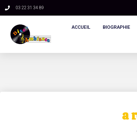
03 22 31 34 89​
ACCUEIL
BIOGRAPHIE
a 