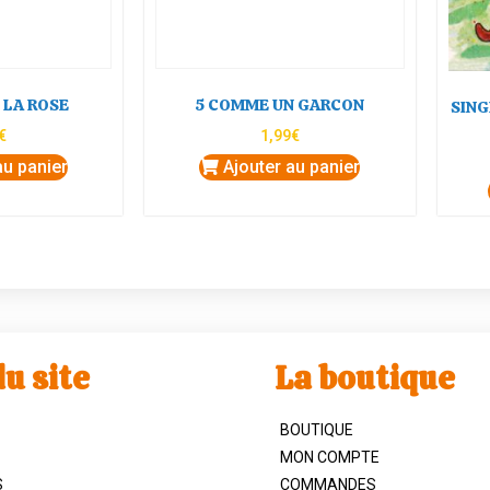
 LA ROSE
5 COMME UN GARCON
SING
€
1,99
€
au panier
Ajouter au panier
u site
La boutique
BOUTIQUE
MON COMPTE
S
COMMANDES