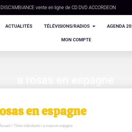
DISC'AMBIANCE vente en ligne de CD DVD ACCORDEON
ACTUALITÉS
TÉLÉVISIONS/RADIOS
AGENDA 20
MON COMPTE
a rosas en espagne
rosas en espagne
Accueil
/
Titres individuels
/ a rosas en espagne