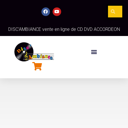
DISC'AMBIANCE vente en ligne de CD DVD ACCORDEON