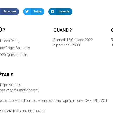
Facebook
Twitter
LinkedIn
Ù ?
QUAND ?
Samedi 15 Octobre 2022
R
lle des fêtes,
à partir de 12h00
0
ace Roger Salengro
920 Quiévrechain
ÉTAILS
€
/personnes
epas et après-midi dansant)
ec le duo Marie Pierre et Momo et dans l’après-midi MICHEL PRUVOT
SERVATIONS :
06 88 73 40 08