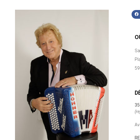
O
Sa
Pl
59
D
35
(r
Av
RE