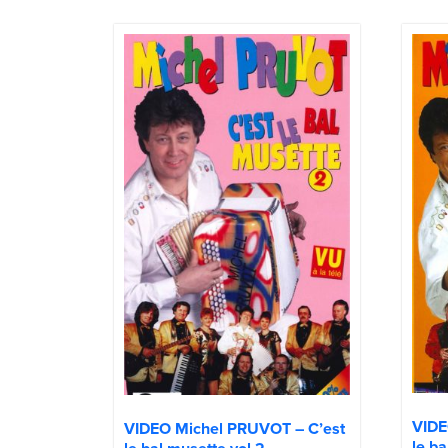
VIDE
VIDEO Michel PRUVOT – C’est
le ba