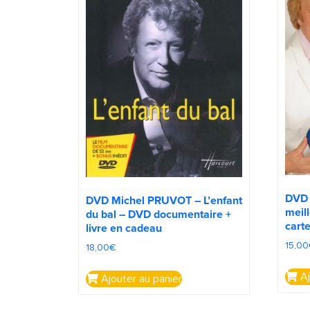
DVD
DVD Michel PRUVOT – L’enfant
meil
du bal – DVD documentaire +
cart
livre en cadeau
15,00
18,00
€
Aj
Ajouter au panier