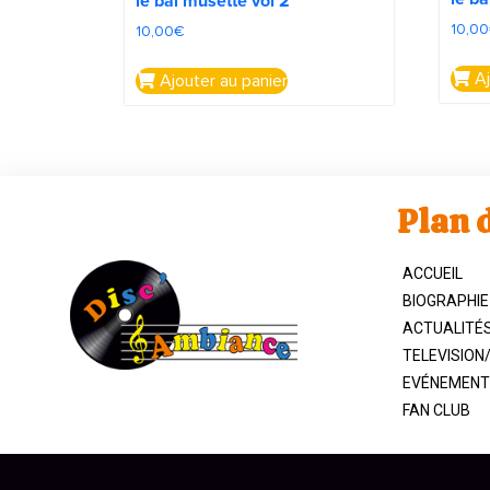
le bal musette vol 2
10,00
10,00
€
Aj
Ajouter au panier
Plan d
ACCUEIL
BIOGRAPHIE
ACTUALITÉ
TELEVISION
EVÉNEMENT
FAN CLUB