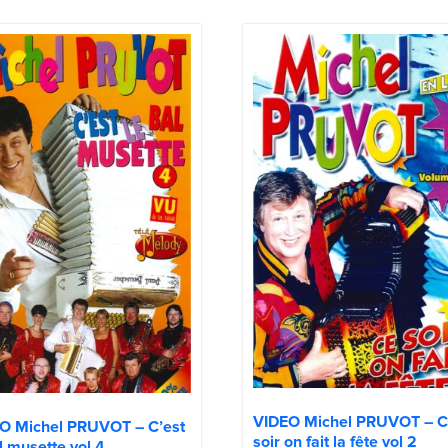
VIDEO Michel PRUVOT – 
O Michel PRUVOT – C’est
soir on fait la fête vol 2
l musette vol 4