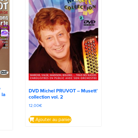
e
DVD Michel PRUVOT – Musett’
 la
collection vol. 2
12,00
€
Ajouter au panier