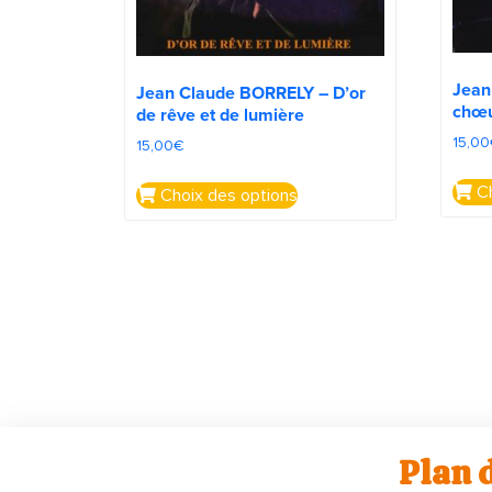
Jean
Jean Claude BORRELY – D’or
chœu
de rêve et de lumière
15,00
15,00
€
Ch
Choix des options
Plan d