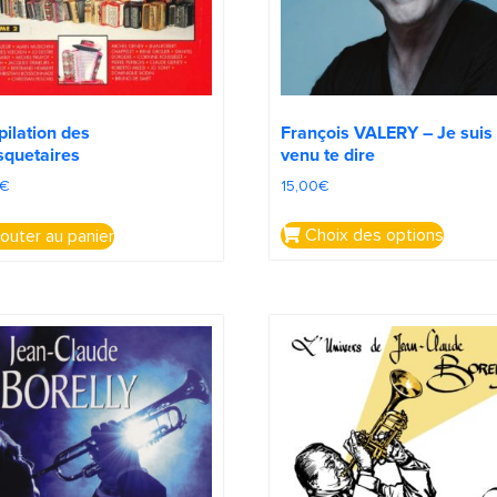
François VALERY – Je suis
ilation des
venu te dire
quetaires
15,00
€
€
Choix des options
outer au panier