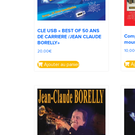
CLE USB « BEST OF 50 ANS
Comp
DE CARRIERE /JEAN CLAUDE
mous
BORELLY»
10,00
20,00
€
Aj
Ajouter au panier