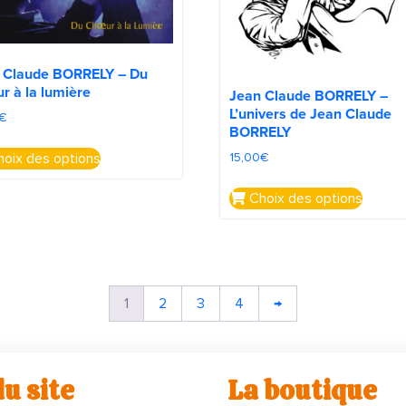
 Claude BORRELY – Du
r à la lumière
Jean Claude BORRELY –
L’univers de Jean Claude
€
BORRELY
oix des options
15,00
€
Choix des options
1
2
3
4
→
u site
La boutique