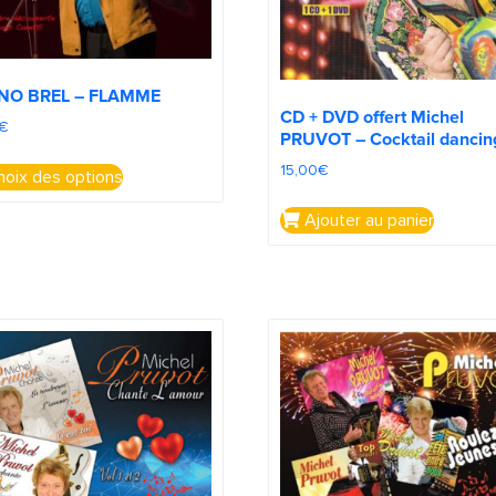
NO BREL – FLAMME
CD + DVD offert Michel
€
PRUVOT – Cocktail dancin
15,00
€
oix des options
Ajouter au panier