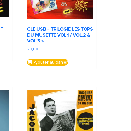
 «
CLE USB « TRILOGIE LES TOPS
DU MUSETTE VOL.1 / VOL.2 &
VOL.3 »
20,00
€
Ajouter au panier